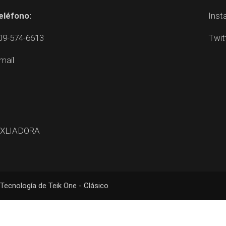
eléfono:
Inst
09-574-6613
Twit
mail
UXLIADORA
Tecnología de Teik One - Clásico