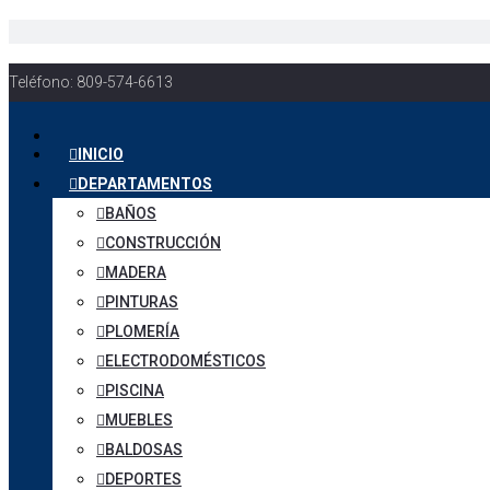
Teléfono: 809-574-6613
INICIO
DEPARTAMENTOS
BAÑOS
CONSTRUCCIÓN
MADERA
PINTURAS
PLOMERÍA
ELECTRODOMÉSTICOS
PISCINA
MUEBLES
BALDOSAS
DEPORTES