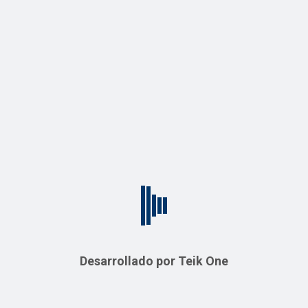
Quick View
Quick View
c
Block de 6″
ento de Construcción
Departamento de Construcc
RD$
45.00
AÑADIR AL CARRITO
Quick View
Q
View
o gris
Desarrollado por Teik One
Clavos de 2 1/2 pulga
ento de Construcción
Departamento de Construcc