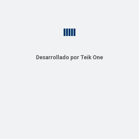
Luces Leds
Luces de Techo
Departamento de Iluminació
para Salas
Departamento de Iluminación
LEER MÁS
LEER MÁS
Desarrollado por Teik One
1
2
Sobre Nosotros