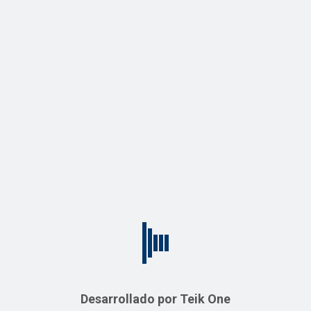
Guarda mi nombre, correo electrónico y web en este
navegador para la próxima vez que comente.
Productos relacionados
Escaner
Desarrollado por Teik One
Departamento de Seguridad