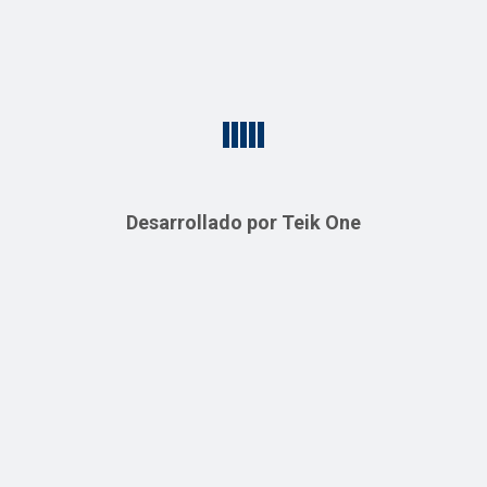
Guarda mi nombre, correo electrónico y web en este
navegador para la próxima vez que comente.
Desarrollado por Teik One
Productos relacionados
Nevera Samsung
Secadora de ropa
Departamento de Electrodomésticos
Departamento de Electrodom