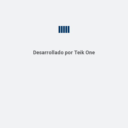
Guarda mi nombre, correo electrónico y web en este
navegador para la próxima vez que comente.
Desarrollado por Teik One
Productos relacionados
Martillo
Pulidora
Departamento de Madera
Departamento de Madera