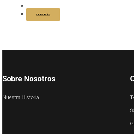
LEER MÁS
Sobre Nosotros
C
Nuestra Historia
T
8
G