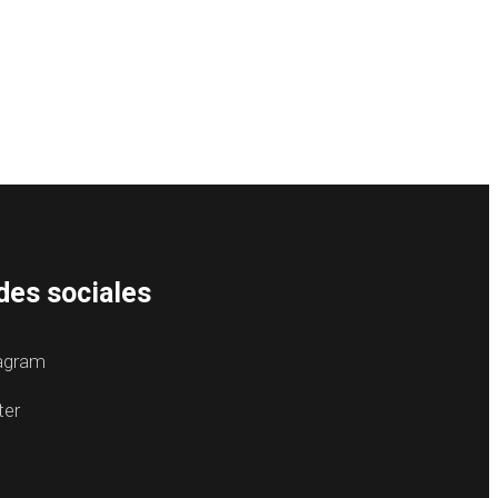
des sociales
agram
ter