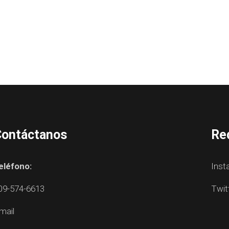
ontáctanos
Re
eléfono:
Inst
09-574-6613
Twit
mail