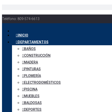
Teléfono: 809-574-6613
INICIO
DEPARTAMENTOS
BAÑOS
CONSTRUCCIÓN
MADERA
PINTURAS
PLOMERÍA
ELECTRODOMÉSTICOS
PISCINA
MUEBLES
BALDOSAS
DEPORTES