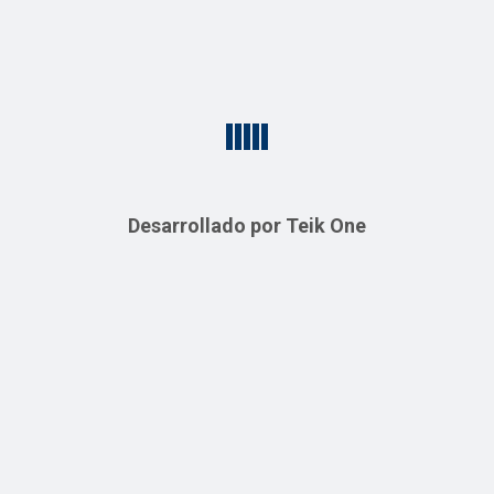
Guarda mi nombre, correo electrónico y web en este
navegador para la próxima vez que comente.
Desarrollado por Teik One
Productos relacionados
Pintura de tráfico
Pintura Satinada
Tropical
Tropical PLUS