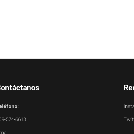
ontáctanos
Re
eléfono:
Inst
09-574-6613
Twit
mail