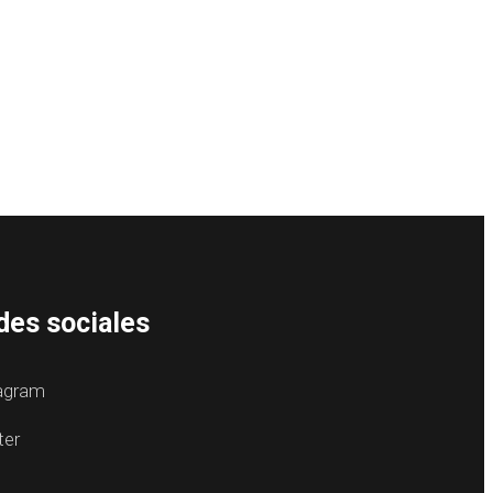
des sociales
agram
ter